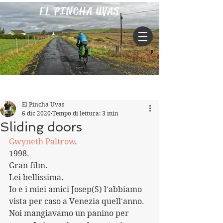
EL PINCHA UVAS
Iscriviti
Post
El Pincha Uvas
6 dic 2020
Tempo di lettura: 3 min
Sliding doors
Gwyneth Paltrow
.
1998.
Gran film.
Lei bellissima.
Io e i miei amici Josep(S) l'abbiamo 
vista per caso a Venezia quell'anno. 
Noi mangiavamo un panino per 