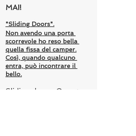
MAI!
"Sliding Doors".
Non avendo una porta 
scorrevole ho reso bella 
quella fissa del camper.
Così, quando qualcuno 
entra, può incontrare il 
bello.
Sliding doors. O porte 
fisse.
Venite a me.
Sono qui.
Attendo.