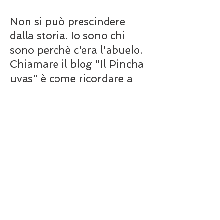
Non si può prescindere
dalla storia. Io sono chi
sono perchè c'era l'abuelo.
Chiamare il blog "Il Pincha
uvas" è come ricordare a
me stesso che siamo ciò
che siamo perchè qualcuno
è stato ciò che è stato.
L'abuelo Teudis, la Iaia
Antonia, l' "avi" Ton o la
iaia Roser (i nonni
materni) hanno iniziato
iniziato a creare tutto.
I miei amati genitori sono