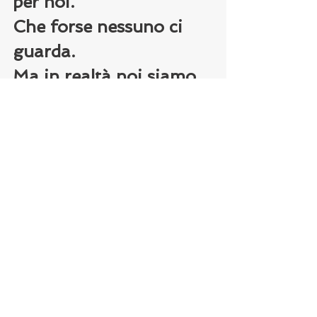
per noi.
Che forse nessuno ci 
guarda.
Ma in realtà noi siamo 
del (e per) il mondo.
Noi guardiamo.
Ma siamo guardati.
Non siamo ciò che 
diciamo.
Siamo ciò che facciamo.
Ho scritto che imparo 