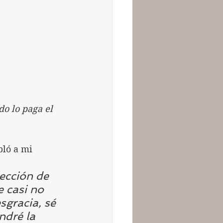
do lo paga el 
bló a mi 
ección de 
e casi no 
sgracia, sé 
ndré la 