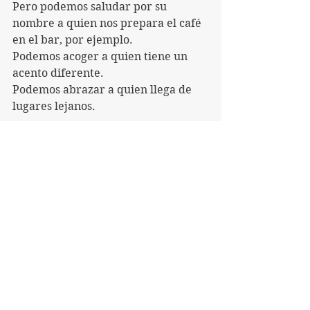
Pero podemos saludar por su 
nombre a quien nos prepara el café 
en el bar, por ejemplo.
Podemos acoger a quien tiene un 
acento diferente.
Podemos abrazar a quien llega de 
lugares lejanos.
ICE, das miedo.
Pero yo todavía confío en las 
personas. Eso no me lo quitaréis.
Y sobre todo, tengo en mente a 
jóvenes poderosos, que pueden 
cambiarlo todo empezando por su 
pequeño mundo.
Confío en ellos.
Nosotros, los “viejos”, mostremos 
caminos hermosos. 
Venga, ¡manos a la obra!