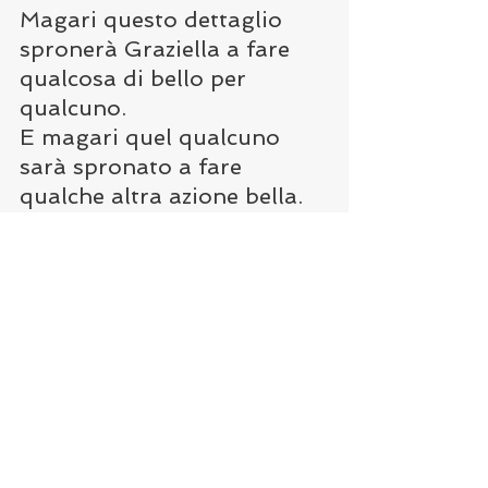
Magari questo dettaglio 
spronerà Graziella a fare 
qualcosa di bello per 
qualcuno.
E magari quel qualcuno 
sarà spronato a fare 
qualche altra azione bella.
I dettagli.
Le sorprese.
L'attenzione.
Che bello quando qualcuno 
se ne accorge.
Che bello quando qualcuno 