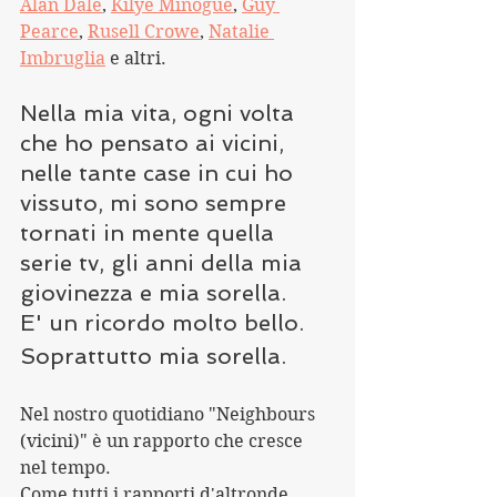
Alan Dale
, 
Kilye Minogue
, 
Guy 
Pearce
, 
Rusell Crowe
, 
Natalie 
Imbruglia
 e altri.
Nella mia vita, ogni volta 
che ho pensato ai vicini, 
nelle tante case in cui ho 
vissuto, mi sono sempre 
tornati in mente quella 
serie tv, gli anni della mia 
giovinezza e mia sorella.
E' un ricordo molto bello.
Soprattutto mia sorella.
Nel nostro quotidiano "Neighbours 
(vicini)" è un rapporto che cresce 
nel tempo.
Come tutti i rapporti d'altronde.