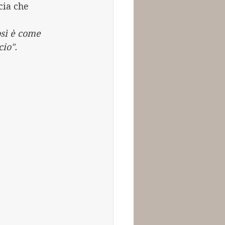
cia che 
osì è come 
cio".