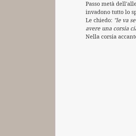
Passo metà dell'all
invadono tutto lo s
Le chiedo: 
"le va s
avere una corsia c
Nella corsia accant