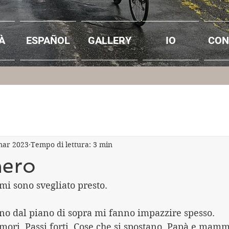
À
ESPAÑOL
GALLERY
IO
CON
mar 2023
Tempo di lettura: 3 min
hero
i sono svegliato presto.
ano dal piano di sopra mi fanno impazzire spesso.
ori. Passi forti. Cose che si spostano. Papà e mamm