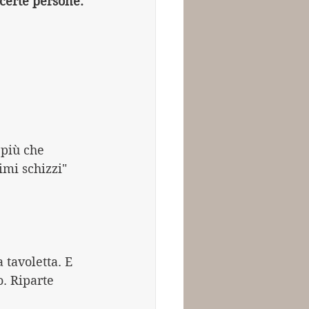
 certe persone.
.
più che 
mi schizzi" 
 tavoletta. E 
. Riparte 