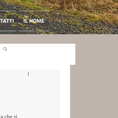
TATTI
IL NOME
Accedi / Iscriviti
a che si 