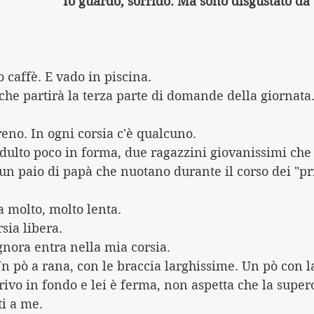
Io guardo, sorrido. Ma sono disgustato da
 caffè. E vado in piscina.
 che partirà la terza parte di domande della giornata
reno. In ogni corsia c'è qualcuno. 
dulto poco in forma, due ragazzini giovanissimi che 
un paio di papà che nuotano durante il corso dei "pri
a molto, molto lenta.
sia libera.
nora entra nella mia corsia. 
n pò a rana, con le braccia larghissime. Un pò con la
rivo in fondo e lei è ferma, non aspetta che la supero
i a me. 