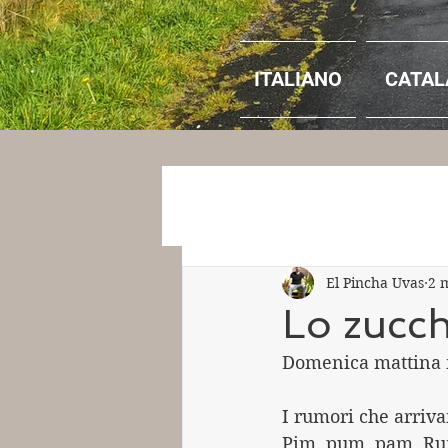
ITALIANO
CATAL
El Pincha Uvas
2 
Lo zucc
Domenica mattina m
I rumori che arriv
Pim, pum, pam. Rum