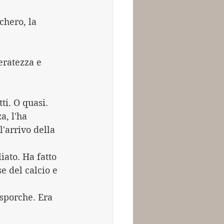
chero, la 
eratezza e 
ti. O quasi. 
a, l'ha 
'arrivo della 
iato. Ha fatto 
e del calcio e 
 sporche. Era 