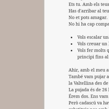
Ets tu. Amb els teus
Has d'arribar al te
No et pots amagar.
No hi ha cap compan
Vols escalar un
Vols creuar un 
Vols fer molts 
principi fins al
Ahir, amb el meu a
També vam pujar al
la Valtellina des d
La pujada és de 26
Érem dos. Ens vam
Però cadascú va hav