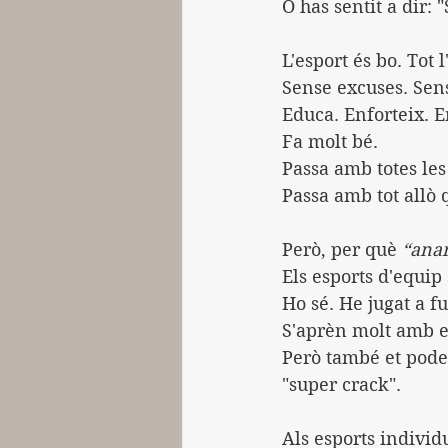
O has sentit a dir: 
L'esport és bo. Tot l
Sense excuses. Sens
Educa. Enforteix. 
Fa molt bé.
Passa amb totes les
Passa amb tot allò 
Però, per què 
“anar
Els esports d'equip
Ho sé. He jugat a fu
S'aprèn molt amb el
Però també et poden
"super crack".
Als esports individ