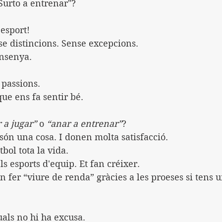
"Surto a entrenar"?
'esport!
e distincions. Sense excepcions.
Ensenya.
 passions.
que ens fa sentir bé.
 a jugar”
 o 
“anar a entrenar”
?
 són una cosa. I donen molta satisfacció.
tbol tota la vida.
s esports d'equip. Et fan créixer.
 fer “viure de renda” gràcies a les proeses si tens
uals no hi ha excusa.