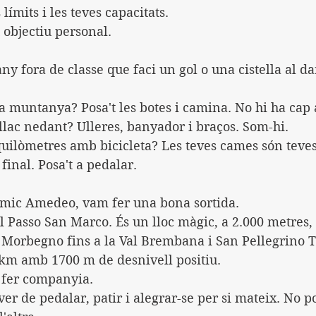
 límits i les teves capacitats.
u objectiu personal.
y fora de classe que faci un gol o una cistella al da
a muntanya? Posa't les botes i camina. No hi ha cap
llac nedant? Ulleres, banyador i braços. Som-hi.
quilòmetres amb bicicleta? Les teves cames són teves
 final. Posa't a pedalar.
mic Amedeo, vam fer una bona sortida.
 Passo San Marco. És un lloc màgic, a 2.000 metres,
e Morbegno fins a la Val Brembana i San Pellegrino 
 km amb 1700 m de desnivell positiu.
 fer companyia.
er de pedalar, patir i alegrar-se per si mateix. No 