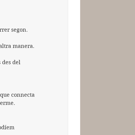
rrer segon.
 altra manera.
 des del 
 que connecta 
Terme.
podíem 