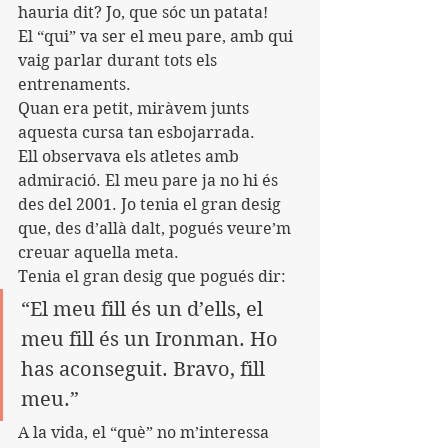
hauria dit? Jo, que sóc un patata!
El “qui” va ser el meu pare, amb qui 
vaig parlar durant tots els 
entrenaments.
Quan era petit, miràvem junts 
aquesta cursa tan esbojarrada.
Ell observava els atletes amb 
admiració. El meu pare ja no hi és 
des del 2001. Jo tenia el gran desig 
que, des d’allà dalt, pogués veure’m 
creuar aquella meta.
Tenia el gran desig que pogués dir:
“El meu fill és un d’ells, el 
meu fill és un Ironman. Ho 
has aconseguit. Bravo, fill 
meu.”
A la vida, el “què” no m’interessa 