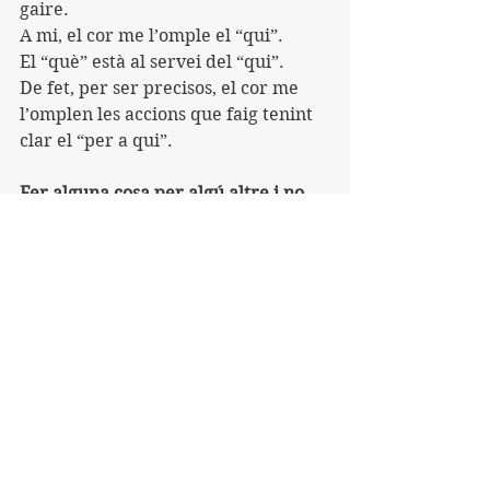
gaire. 
A mi, el cor me l’omple el “qui”.
El “què” està al servei del “qui”.
De fet, per ser precisos, el cor me 
l’omplen les accions que faig tenint 
clar el “per a qui”.
Fer alguna cosa per algú altre i no 
per tu mateix ho omple tot de sentit.
Estem preparant un Everesting, 
però el “què” no és això.
El “qui” són els amics que vindran a 
fer alguna pujada amb nosaltres o a 
celebrar la nostra arribada.
El “qui” són l’Eros i en Christian, 
perquè viurem l’aventura junts.
El “per a qui” són les persones sense 
llar a qui ajudarem amb la 