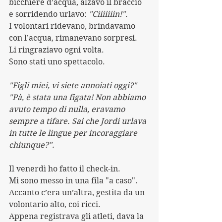
bicchiere d’acqua, alzavo il braccio 
e sorridendo urlavo: 
"Ciiiiiiin!"
.
I volontari ridevano, brindavamo 
con l’acqua, rimanevano sorpresi.
Li ringraziavo ogni volta.
Sono stati uno spettacolo.
"Figli miei, vi siete annoiati oggi?"
"Pà, è stata una figata! Non abbiamo 
avuto tempo di nulla, eravamo 
sempre a tifare. Sai che Jordi urlava 
in tutte le lingue per incoraggiare 
chiunque?".
Il venerdì ho fatto il check-in. 
Mi sono messo in una fila "a caso".
Accanto c’era un’altra, gestita da un 
volontario alto, coi ricci.
Appena registrava gli atleti, dava la 