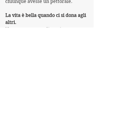
chiunque avesse un pettorale.
La vita è bella quando ci si dona agli 
altri.
Non servono grandi gesti.
Spesso, la differenza la fanno i 
dettagli.
Bello tutto.