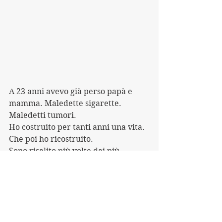
A 23 anni avevo già perso papà e 
mamma. Maledette sigarette. 
Maledetti tumori.
Ho costruito per tanti anni una vita. 
Che poi ho ricostruito.
Sono risalito più volte dai più 
profondi abissi.
C'è che mi guarda perché sostiene 
che io sia fonte di ispirazione.
E sì, sembra assurdo, ma Anna ha 