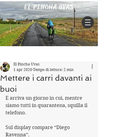
EL PINCHA UVAS
Iscriviti
Post
El Pincha Uvas
1 apr 2020
Tempo di lettura: 2 min
Mettere i carri davanti ai
buoi
E arriva un giorno in cui, mentre 
siamo tutti in quarantena, squilla il 
telefono.
Sul display compare “Diego 
Ravenna”. 