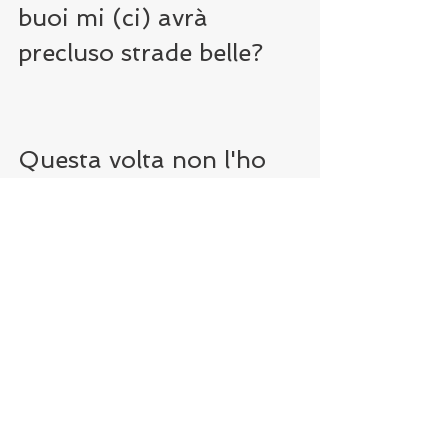
buoi mi (ci) avrà 
precluso strade belle? 
Questa volta non l'ho 
fatto.
Spero sia stata una 
buona scelta.
Grazie Diego.
https://youtu.be/m_JYePciS9Q