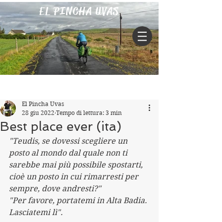
EL PINCHA UVAS
Iscriviti
Post
El Pincha Uvas
28 giu 2022
Tempo di lettura: 3 min
Best place ever (ita)
"Teudis, se dovessi scegliere un 
posto al mondo dal quale non ti 
sarebbe mai più possibile spostarti, 
cioè un posto in cui rimarresti per 
sempre, dove andresti?"
"Per favore, portatemi in Alta Badia. 
Lasciatemi lì".