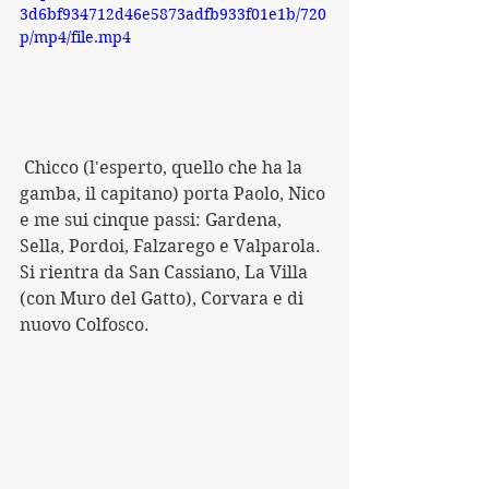
3d6bf934712d46e5873adfb933f01e1b/720
p/mp4/file.mp4
 Chicco (l'esperto, quello che ha la 
gamba, il capitano) porta Paolo, Nico 
e me sui cinque passi: Gardena, 
Sella, Pordoi, Falzarego e Valparola. 
Si rientra da San Cassiano, La Villa 
(con Muro del Gatto), Corvara e di 
nuovo Colfosco.