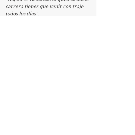
carrera tienes que venir con traje 
todos los días"
.
Y mil cosas más.
Normas, "políticamente correcto", 
código de vestimenta, etc. 
En palabras, todos 
somos abiertos y 
serviciales.
¿Pero en la realidad?
A veces soy un rígido. Sé que lo soy.
Pero hace años me di cuenta de ello.
Y juro que desde que intento abrir 
bien los brazos y el corazón, el 
mundo ha adquirido colores 
inesperados.