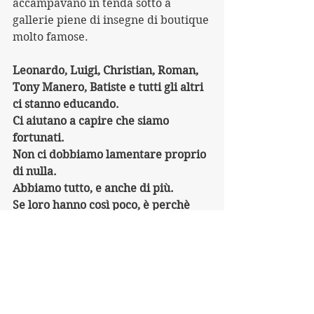
accampavano in tenda sotto a 
gallerie piene di insegne di boutique 
molto famose.
Leonardo, Luigi, Christian, Roman, 
Tony Manero, Batiste e tutti gli altri 
ci stanno educando.
Ci aiutano a capire che siamo 
fortunati.
Non ci dobbiamo lamentare proprio 
di nulla.
Abbiamo tutto, e anche di più.
Se loro hanno così poco, è perchè 
noi abbiamo troppo.
Non possiamo restare a guardare.
Il grande freddo è finito.
Stiamo pensando ad organizzare 
una cosa grande e bella per il 