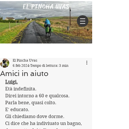
EL PINCHA UVAS
Iscriviti
Post
El Pincha Uvas
6 feb 2024
Tempo di lettura: 3 min
Amici in aiuto
Luigi.
Età indefinita.
Direi intorno a 60 e qualcosa.
Parla bene, quasi colto.
E' educato. 
Gli chiediamo dove dorme.
Ci dice che ha indiviuato un bagno, 