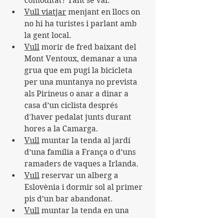
comoditat? Tant se val.
Vull viatjar
 menjant en llocs on 
no hi ha turistes i parlant amb 
la gent local.
Vull
 morir de fred baixant del 
Mont Ventoux, demanar a una 
grua que em pugi la bicicleta 
per una muntanya no prevista 
als Pirineus o anar a dinar a 
casa d’un ciclista després 
d'haver pedalat junts durant 
hores a la Camarga.
Vull
 muntar la tenda al jardí 
d’una família a França o d’uns 
ramaders de vaques a Irlanda.
Vull
 reservar un alberg a 
Eslovènia i dormir sol al primer 
pis d’un bar abandonat.
Vull
 muntar la tenda en una 