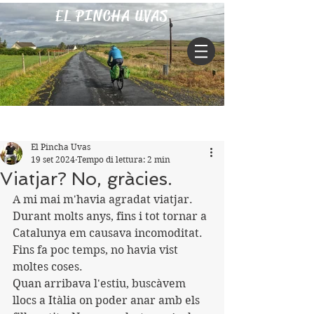
EL PINCHA UVAS
Iscriviti
Post
El Pincha Uvas
19 set 2024
Tempo di lettura: 2 min
Viatjar? No, gràcies.
A mi mai m'havia agradat viatjar.
Durant molts anys, fins i tot tornar a 
Catalunya em causava incomoditat.
Fins fa poc temps, no havia vist 
moltes coses.
Quan arribava l'estiu, buscàvem 
llocs a Itàlia on poder anar amb els 