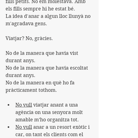
fills petits. No em molestava. Amb 
els fills sempre hi he estat bé.
La idea d'anar a algun lloc llunyà no 
m'agradava gens.
Viatjar? No, gràcies.
No de la manera que havia vist 
durant anys.
No de la manera que havia escoltat 
durant anys.
No de la manera en què ho fa 
pràcticament tothom.
No vull
 viatjar anant a una 
agència on una senyora molt 
amable m’ho organitza tot.
No vull
 anar a un resort exòtic i 
car, on tant els clients com el 