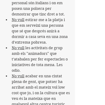
personal són italians i on em 
posen una polsera per 
demostrar que tinc dret a tot.
No vull
 estirar-me a la platja i 
que em serveixi una persona 
que sé que després anirà a 
dormir a casa seva en una zona 
d’extrema pobresa.
No vull
 les activitats de grup 
amb els "animadors" que 
t’atabalen per fer espectacles o 
iniciatives de tota mena. Les 
odio.
No vull
 acabar en una ciutat 
plena de gent, que potser ha 
arribat amb el mateix vol low 
cost que jo, i on la cultura que es 
veu és la mateixa que en 
qualsevol altre centre turístic 