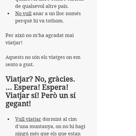
de qualsevol altre país.
No vull
 anar a un lloc només 
perquè hi va tothom.
Per això no m’ha agradat mai 
viatjar!
Aquests no són els viatges on em 
sento a gust.
Viatjar? No, gràcies.
... Espera! Espera!
Viatjar sí! Però un sí 
gegant!
Vull viatjar
 dormint al cim 
d'una muntanya, on no hi hagi 
ningú més que els que estan 