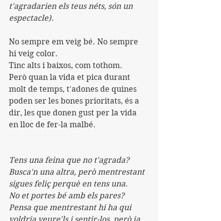
t'agradarien els teus néts, són un 
espectacle).
No sempre em veig bé. No sempre 
hi veig color.
Tinc alts i baixos, com tothom.
Però quan la vida et pica durant 
molt de temps, t'adones de quines 
poden ser les bones prioritats, és a 
dir, les que donen gust per la vida 
en lloc de fer-la malbé.
Tens una feina que no t'agrada? 
Busca'n una altra, però mentrestant 
sigues feliç perquè en tens una.
No et portes bé amb els pares? 
Pensa que mentrestant hi ha qui 
voldria veure'ls i sentir-los, però ja 