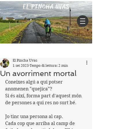
EL PINCHA UVAS
Iscriviti
Post
El Pincha Uvas
1 set 2023
Tempo di lettura: 2 min
Un avorriment mortal
Coneixes algú a qui potser 
anomenen "quejica"?
Si és així, forma part d'aquest món 
de persones a qui res no surt bé.
Jo tinc una persona al cap.
Cada cop que arriba al camp de 