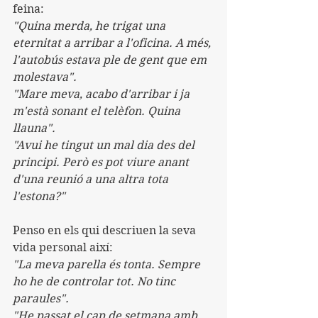
feina:
"Quina merda, he trigat una 
eternitat a arribar a l'oficina. A més, 
l'autobús estava ple de gent que em 
molestava".
"Mare meva, acabo d'arribar i ja 
m'està sonant el telèfon. Quina 
llauna".
"Avui he tingut un mal dia des del 
principi. Però es pot viure anant 
d'una reunió a una altra tota 
l'estona?"
Penso en els qui descriuen la seva 
vida personal així:
"La meva parella és tonta. Sempre 
ho he de controlar tot. No tinc 
paraules".
"He passat el cap de setmana amb 