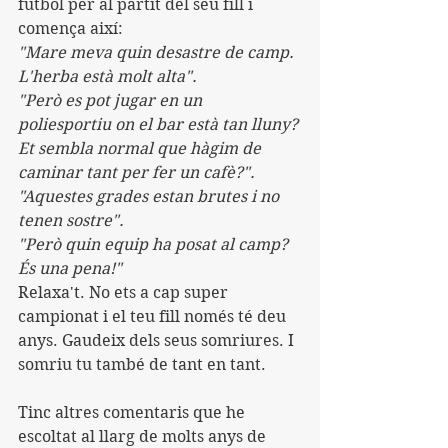
futbol per al partit del seu fill i 
comença així:
"Mare meva quin desastre de camp. 
L'herba està molt alta".
"Però es pot jugar en un 
poliesportiu on el bar està tan lluny? 
Et sembla normal que hàgim de 
caminar tant per fer un cafè?".
"Aquestes grades estan brutes i no 
tenen sostre".
"Però quin equip ha posat al camp? 
És una pena!"
Relaxa't. No ets a cap super 
campionat i el teu fill només té deu 
anys. Gaudeix dels seus somriures. I 
somriu tu també de tant en tant.
Tinc altres comentaris que he 
escoltat al llarg de molts anys de 