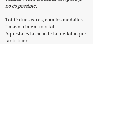
no és possible.
Tot té dues cares, com les medalles.
Un avorriment mortal.
Aquesta és la cara de la medalla que 
tants trien.
La cara del lament, la crítica, 
l'enveja, la decepció.
Després hi ha els que decideixen 
anar a fer sols el Camí dels Déus (un 
trekking des de Bolonya i Florència).
O que escalen muntanyes per 
buscar alguna cosa. O per buscar-se 
a ells mateixos.
Hi ha els que gaudeixen dels seus 
fills, del menjar o de les passions.
Hi ha els que estimen la seva dona o 