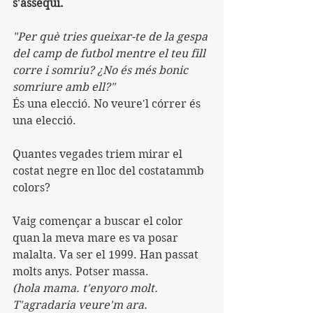
s'assequi.
"Per què tries queixar-te de la gespa 
del camp de futbol mentre el teu fill 
corre i somriu? ¿No és més bonic 
somriure amb ell?"
És una elecció. No veure'l córrer és 
una elecció.
Quantes vegades triem mirar el 
costat negre en lloc del costatammb 
colors?
Vaig començar a buscar el color 
quan la meva mare es va posar 
malalta. Va ser el 1999. Han passat 
molts anys. Potser massa.
(hola mama. t'enyoro molt. 
T'agradaria veure'm ara. 