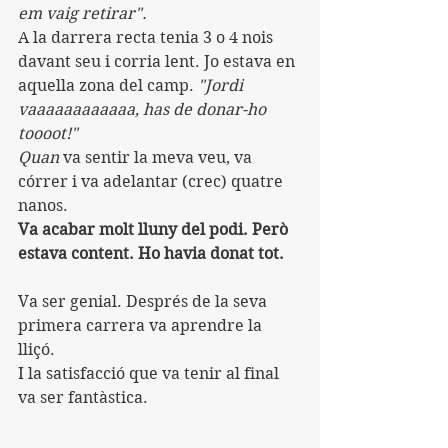
em vaig retirar".
A la darrera recta tenia 3 o 4 nois 
davant seu i corria lent. Jo estava en 
aquella zona del camp. 
"Jordi 
vaaaaaaaaaaaa, has de donar-ho 
toooot!"
Quan 
va sentir la meva veu, va 
córrer i va adelantar (crec) quatre 
nanos.
Va acabar molt lluny del podi. Però 
estava content. Ho havia donat tot.
Va ser genial. Després de la seva 
primera carrera va aprendre la 
lliçó.
I la satisfacció que va tenir al final 
va ser fantàstica.