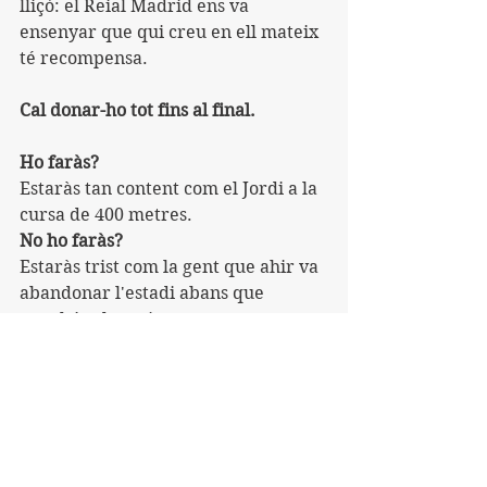
lliçó: el Reial Madrid ens va 
ensenyar que qui creu en ell mateix 
té recompensa.
Cal donar-ho tot fins al final.
Ho faràs?
Estaràs tan content com el Jordi a la 
cursa de 400 metres.
No ho faràs?
Estaràs trist com la gent que ahir va 
abandonar l'estadi abans que 
s'acabés el partit.
La vida se'ns dóna perquè en 
puguem gaudir.
I no és possible fer-ho plenament si 
no som homes en acció.
Cal donar-ho tot en allò que es fa. 