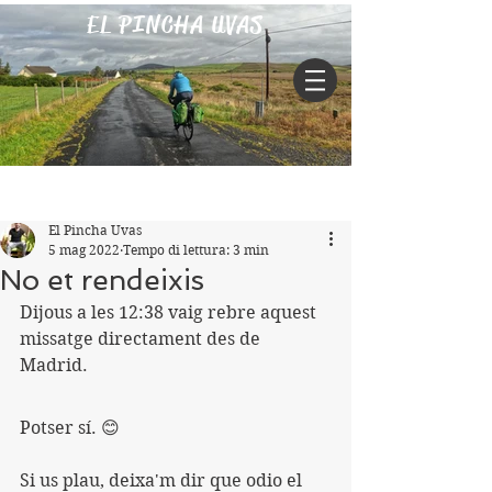
EL PINCHA UVAS
Iscriviti
Post
El Pincha Uvas
5 mag 2022
Tempo di lettura: 3 min
No et rendeixis
Dijous a les 12:38 vaig rebre aquest 
missatge directament des de 
Madrid.
Potser sí. 😊
Si us plau, deixa'm dir que odio el 