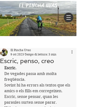
EL PINCHA UVAS
Iscriviti
Post
El Pincha Uvas
9 ott 2023
Tempo di lettura: 3 min
Escric, penso, creo
Escric.
De vegades passa amb molta 
freqüència.
Sovint hi ha errors als textos que els 
amics o els fills em corregeixen.
Escric, sense pensar, quan les 
paraules surten sense parar.