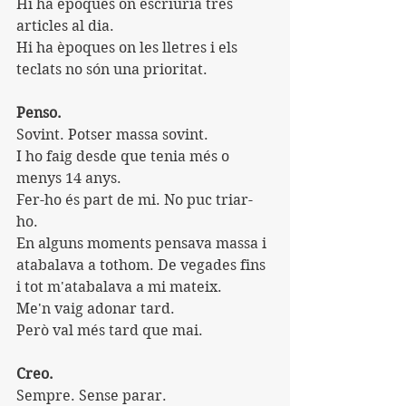
Hi ha èpoques on escriuria tres 
articles al dia.
Hi ha èpoques on les lletres i els 
teclats no són una prioritat.
Penso.
Sovint. Potser massa sovint.
I ho faig desde que tenia més o 
menys 14 anys.
Fer-ho és part de mi. No puc triar-
ho.
En alguns moments pensava massa i 
atabalava a tothom. De vegades fins 
i tot m'atabalava a mi mateix.
Me'n vaig adonar tard.
Però val més tard que mai.
Creo.
Sempre. Sense parar.