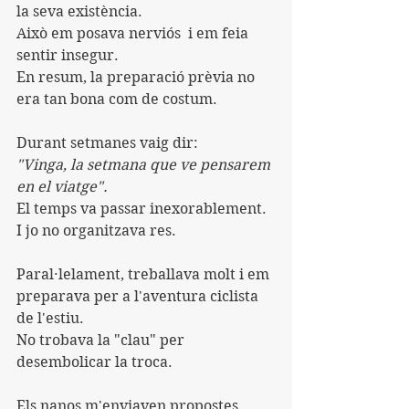
la seva existència.
Això em posava nerviós  i em feia 
sentir insegur.
En resum, la preparació prèvia no 
era tan bona com de costum.
Durant setmanes vaig dir:
"Vinga, la setmana que ve pensarem 
en el viatge".
El temps va passar inexorablement. 
I jo no organitzava res.
Paral·lelament, treballava molt i em 
preparava per a l'aventura ciclista 
de l'estiu.
No trobava la "clau" per 
desembolicar la troca.
Els nanos m'enviaven propostes. 