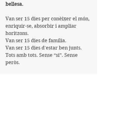
bellesa.
Van ser 15 dies per conèixer el món, 
enriquir-se, absorbir i ampliar 
horitzons.
Van ser 15 dies de família.
Van ser 15 dies d'estar ben junts. 
Tots amb tots. Sense “si”. Sense 
peròs.
Les coses bones es 
recorden per sempre.
Nosaltres, junts, sempre 
en creem moltes.
Nosaltres, junts, som 
una cosa bonica.