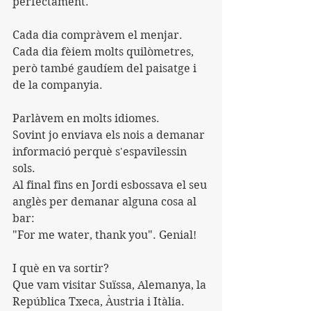
perfectament.
Cada dia compràvem el menjar.
Cada dia fèiem molts quilòmetres, 
però també gaudíem del paisatge i 
de la companyia.
Parlàvem en molts idiomes.
Sovint jo enviava els nois a demanar 
informació perquè s'espavilessin 
sols.
Al final fins en Jordi esbossava el seu 
anglès per demanar alguna cosa al 
bar:
"For me water, thank you". Genial!
I què en va sortir?
Que vam visitar Suïssa, Alemanya, la 
República Txeca, Àustria i Itàlia.