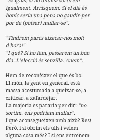
"És igual, si no diluvia sortirem 
igualment. Arrisquem. Si el dia és 
bonic seria una pena no gaudir-per 
por de (potser) mullar-se".
"Tindrem parcs aixecar-nos molt 
d'hora!"
"I què? Si ho fem, passarem un bon 
dia. L'elecció és senzilla. Anem".
Hem de reconèixer el que és bo.
El món, la gent en general, està 
massa acostumada a queixar-se, a 
criticar, a xafardejar.
La majoria es pararia per dir: 
"no 
sortim. ens podríem mullar".
I què aconsegueixen amb això? Res!
Però, i si obrim els ulls i veiem 
alguna cosa més? I si ens entrenem 