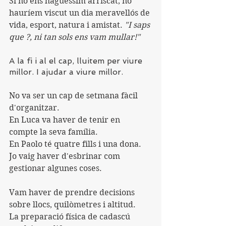
Si no ens haguéssim arriscat, no 
hauríem viscut un dia meravellós de 
vida, esport, natura i amistat. 
"I saps 
que ?, ni tan sols ens vam mullar!"
A la fi i al el cap, lluitem per viure 
millor. I ajudar a viure millor.
No va ser un cap de setmana fàcil 
d'organitzar.
En Luca va haver de tenir en 
compte la seva família.
En Paolo té quatre fills i una dona.
Jo vaig haver d'esbrinar com 
gestionar algunes coses.
Vam haver de prendre decisions 
sobre llocs, quilòmetres i altitud.
La preparació física de cadascú 