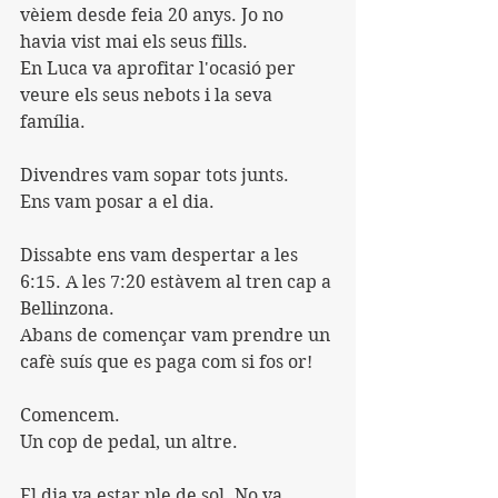
vèiem desde feia 20 anys. Jo no 
havia vist mai els seus fills.
En Luca va aprofitar l'ocasió per 
veure els seus nebots i la seva 
família.
Divendres vam sopar tots junts.
Ens vam posar a el dia.
Dissabte ens vam despertar a les 
6:15. A les 7:20 estàvem al tren cap a 
Bellinzona.
Abans de començar vam prendre un 
cafè suís que es paga com si fos or!
Comencem.
Un cop de pedal, un altre.
El dia va estar ple de sol. No va 