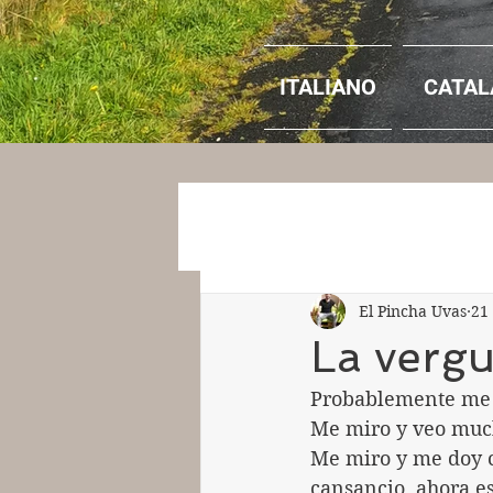
ITALIANO
CATAL
El Pincha Uvas
21
La verg
Probablemente me e
Me miro y veo muc
Me miro y me doy cu
cansancio, ahora e