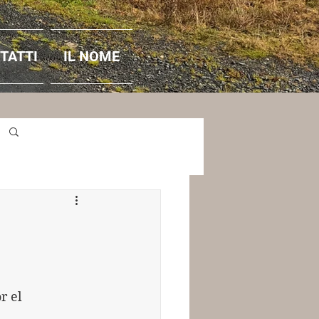
TATTI
IL NOME
Accedi / Iscriviti
r el 