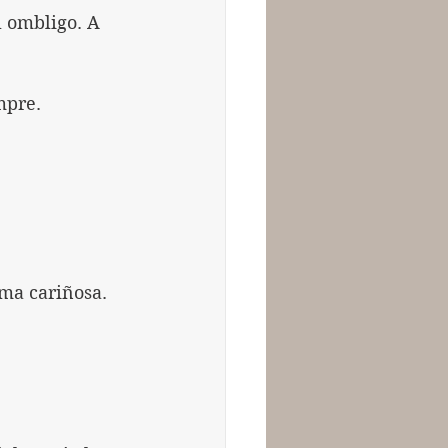
 ombligo. A 
mpre.
rma cariñosa.