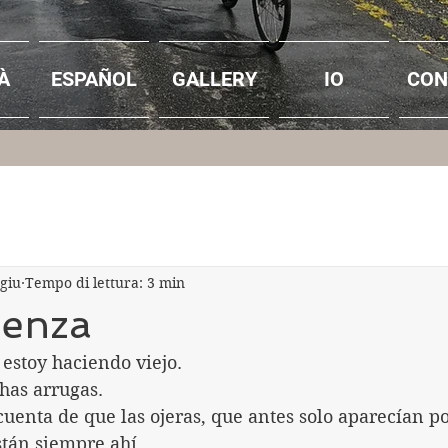
À
ESPAÑOL
GALLERY
IO
CON
 giu
Tempo di lettura: 3 min
uenza
stoy haciendo viejo.
has arrugas.
enta de que las ojeras, que antes solo aparecían po
stán siempre ahí.