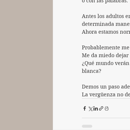
o con las palabras.
Antes los adultos 
determinada mane
Ahora estamos nor
Probablemente me e
Me da miedo dejar 
¿Qué mundo verán c
blanca?
Demos un paso adel
La vergüenza no d