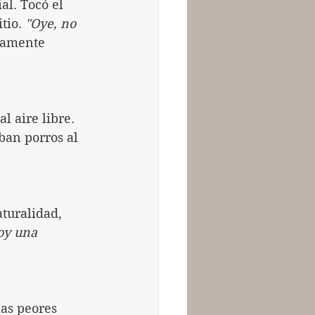
l. Tocó el 
tio. 
"Oye, no 
aramente 
 aire libre. 
an porros al 
turalidad, 
oy una 
as peores 