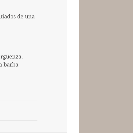
uiados de una 
ergüenza.
a barba 