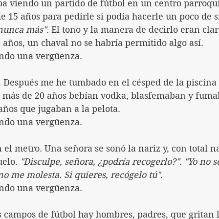
a viendo un partido de fútbol en un centro parroquia
e 15 años para pedirle si podía hacerle un poco de si
 nunca más"
. El tono y la manera de decirlo eran cl
años, un chaval no se habría permitido algo así.
ndo una vergüenza.
 Después me he tumbado en el césped de la piscina al
o más de 20 años bebían vodka, blasfemaban y fumab
años que jugaban a la pelota.
ndo una vergüenza.
el metro. Una señora se sonó la nariz y, con total na
uelo. 
"Disculpe, señora, ¿podría recogerlo?". "Yo no s
o me molesta. Si quieres, recógelo tú".
ndo una vergüenza.
s campos de fútbol hay hombres, padres, que gritan l