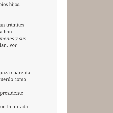
ios hijos.
an trámites 
a han 
menes y sus 
lan. Por 
quizá cuarenta 
ecuerdo como 
epresidente 
con la mirada 