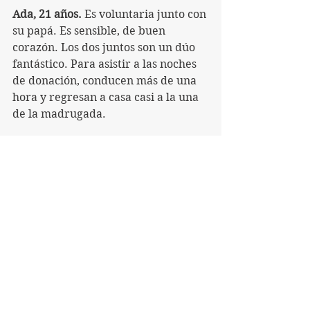
Ada, 21 años.
 Es voluntaria junto con 
su papá. Es sensible, de buen 
corazón. Los dos juntos son un dúo 
fantástico. Para asistir a las noches 
de donación, conducen más de una 
hora y regresan a casa casi a la una 
de la madrugada.
Habría muchísimos más 
ejemplos de jóvenes que se 
esfuerzan. Ejemplos de 
chicos y chicas de oro.
Nosotros, los adultos, solo 
podemos apoyar.
Nosotros, los adultos, solo 
podemos observar. 
Nosotros, los adultos, solo 
podemos aprender.