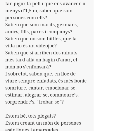
fan jugar la pell i que ens avancen a 
menys d’1,5 m, saben que som 
persones com ells?
Saben que som marits, germans, 
amics, fills, pares i companys?
Saben que no som bitlles, que la 
vida no és un videojoc?
Saben que si arriben dos minuts 
més tard allà on hagin d’anar, el 
món no s’enfonsarà?
I sobretot, saben que, en lloc de 
viure sempre enfadats, és més bonic 
somriure, cantar, emocionar-se, 
estimar, alegrar-se, commoure’s, 
sorprendre’s, "trobar-se"?
Estem bé, tots plegats?
Estem creant un món de persones 
asèptiques i amargades.