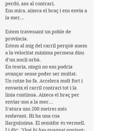
perdó, ans al contrari.
Ens mira, aixeca el braç i ens envia a 
la mer...
Estem travessant un poble de 
província.
Estem al mig del carril perquè anem 
a la velocitat màxima permesa dins 
d’un nucli urbà.
En teoria, ningú no ens podria 
avançar sense poder ser multat.
Un cotxe ho fa. Accelera molt fort i 
envaeix el carril contrari tot i la 
línia contínua. Aixeca el braç per 
enviar-nos a la mer...
S’atura uns 200 metres més 
endavant. Hi ha una cua 
llarguíssima. El semàfor és vermell.
Li dic: 
"Què hi has guanyat enviant-