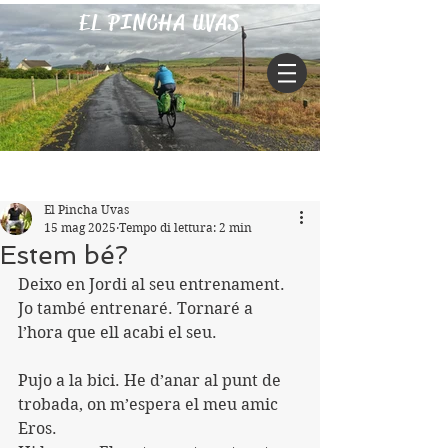
EL PINCHA UVAS
Iscriviti
Post
El Pincha Uvas
15 mag 2025
Tempo di lettura: 2 min
Estem bé?
Deixo en Jordi al seu entrenament.
Jo també entrenaré. Tornaré a 
l’hora que ell acabi el seu.
Pujo a la bici. He d’anar al punt de 
trobada, on m’espera el meu amic 
Eros.