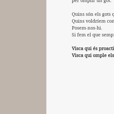
per omplir un got.
Quins són els gots 
Quins voldríem co
Posem-nos-hi.
Si fem el que semp
Visca qui és proact
Visca qui omple els