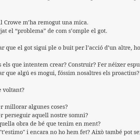
ll Crowe m’ha remogut una mica.
jat el “problema” de com s’omple el got.
rar que el got sigui ple o buit per l’acció d’un altre, 
es els que intentem crear? Construir? Fer néixer espu
rar que algú es mogui, fóssim nosaltres els proactius?
 voltant?
r millorar algunes coses?
r perseguir aquell nostre somni?
aquella obra de bé que tenim en ment?
"t’estimo" i encara no ho hem fet? Això també pot se