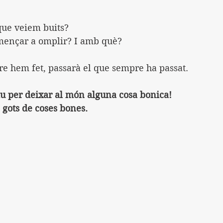
que veiem buits?
mençar a omplir? I amb què?
re hem fet, passarà el que sempre ha passat.
iu per deixar al món alguna cosa bonica!
 gots de coses bones.