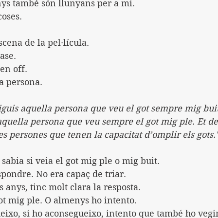
nys també són llunyans per a mi.
coses.
scena de la pel·lícula.
ase.
en off.
a persona.
iguis aquella persona que veu el got sempre mig buit. 
quella persona que veu sempre el got mig ple. Et des
es persones que tenen la capacitat d’omplir els gots.
sabia si veia el got mig ple o mig buit.
pondre. No era capaç de triar.
 anys, tinc molt clara la resposta.
ot mig ple. O almenys ho intento.
ixo, si ho aconsegueixo, intento que també ho vegin 