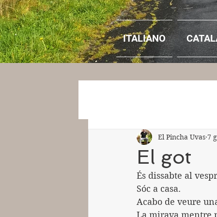
ITALIANO
CATAL
El Pincha Uvas
7 
El got
És dissabte al vespr
Sóc a casa.
Acabo de veure una 
La mirava mentre pr