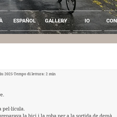
À
ESPAÑOL
GALLERY
IO
CON
giu 2025
Tempo di lettura: 2 min
e.
pel·lícula.
eparava la bici i la roba per a la sortida de demà.