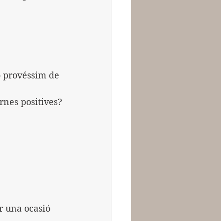
ho provéssim de 
rnes positives?
r una ocasió 