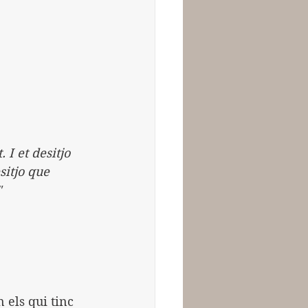
I et desitjo 
itjo que 
"
els qui tinc 