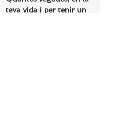
teva vida i per tenir un 
benefici, has raonat 
com els que van decidir 
manipular el fre 
d'emergència del 
Mottarone?
Què desitges per la teva 
vida?
Què busques?
Què vols sentir?
Què vol transmetre?