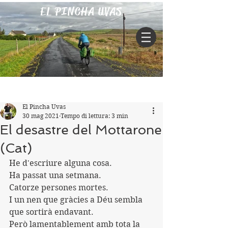
EL PINCHA UVAS
Iscriviti
Post
El Pincha Uvas
30 mag 2021
Tempo di lettura: 3 min
El desastre del Mottarone
(Cat)
He d'escriure alguna cosa.
Ha passat una setmana.
Catorze persones mortes.
I un nen que gràcies a Déu sembla 
que sortirà endavant.
Però lamentablement amb tota la 