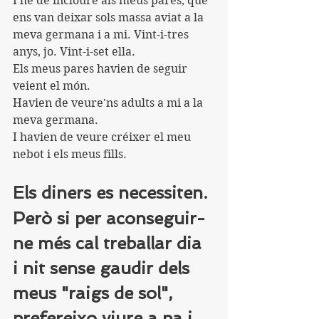
I he de incloure als meus pares, que 
ens van deixar sols massa aviat a la 
meva germana i a mi. Vint-i-tres 
anys, jo. Vint-i-set ella.
Els meus pares havien de seguir 
veient el món.
Havien de veure'ns adults a mi a la 
meva germana.
I havien de veure créixer el meu 
nebot i els meus fills.
Els diners es necessiten.
Però si per aconseguir-
ne més cal treballar dia 
i nit sense gaudir dels 
meus "raigs de sol", 
prefereixo viure a pa i 