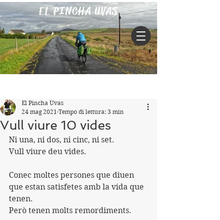
EL PINCHA UVAS
Iscriviti
Post
El Pincha Uvas
24 mag 2021
Tempo di lettura: 3 min
Vull viure 10 vides
Ni una, ni dos, ni cinc, ni set.
Vull viure deu vides.
Conec moltes persones que diuen 
que estan satisfetes amb la vida que 
tenen.
Però tenen molts remordiments.