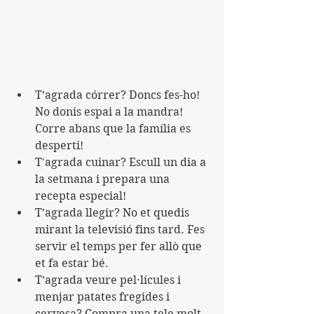
T’agrada córrer? Doncs fes-ho! 
No donis espai a la mandra! 
Corre abans que la família es 
desperti!
T'agrada cuinar? Escull un dia a 
la setmana i prepara una 
recepta especial!
T’agrada llegir? No et quedis 
mirant la televisió fins tard. Fes 
servir el temps per fer allò que 
et fa estar bé.
T’agrada veure pel·lícules i 
menjar patates fregides i 
cervesa? Compra una tele molt 