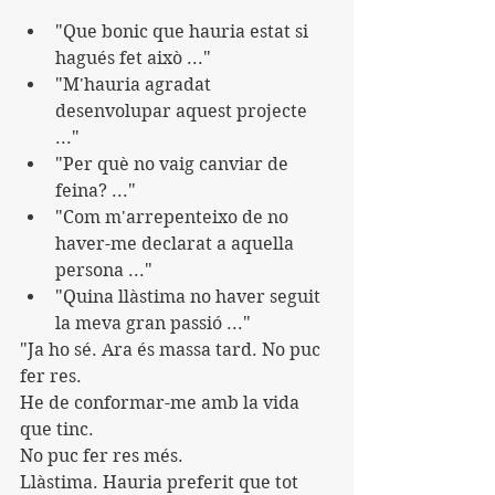
"Que bonic que hauria estat si 
hagués fet això ..."
"M'hauria agradat 
desenvolupar aquest projecte 
..."
"Per què no vaig canviar de 
feina? ..."
"Com m'arrepenteixo de no 
haver-me declarat a aquella 
persona ..."
"Quina llàstima no haver seguit 
la meva gran passió ..."
"Ja ho sé. Ara és massa tard. No puc 
fer res.
He de conformar-me amb la vida 
que tinc.
No puc fer res més.
Llàstima. Hauria preferit que tot 