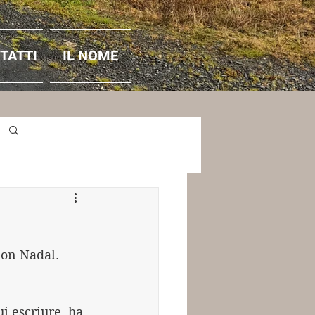
TATTI
IL NOME
Accedi / Iscriviti
Bon Nadal.
i escriure, ha 