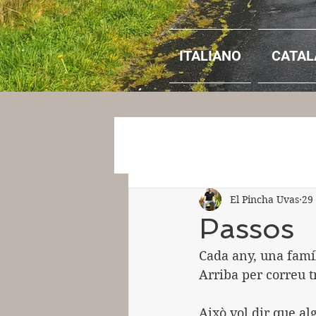
ITALIANO
CATAL
El Pincha Uvas
29
Passos
Cada any, una famí
Arriba per correu t
Això vol dir que alg