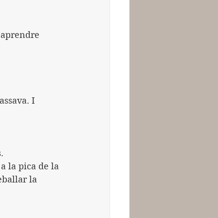
: aprendre 
assava. I 
.
a la pica de la 
ballar la 