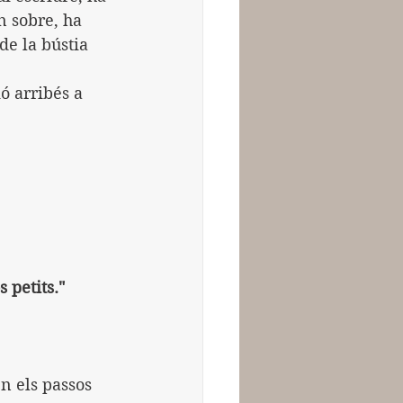
n sobre, ha 
de la bústia 
ó arribés a 
 petits."
n els passos 