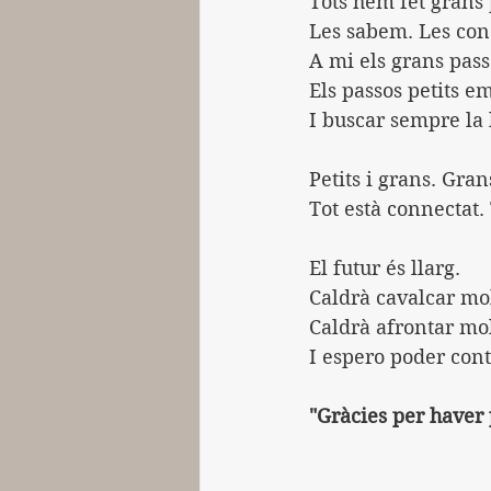
Tots hem fet grans 
Les sabem. Les co
A mi els grans pass
Els passos petits 
I buscar sempre la 
Petits i grans. Grans
Tot està connectat. 
El futur és llarg.
Caldrà cavalcar mo
Caldrà afrontar molt
I espero poder con
"Gràcies per haver