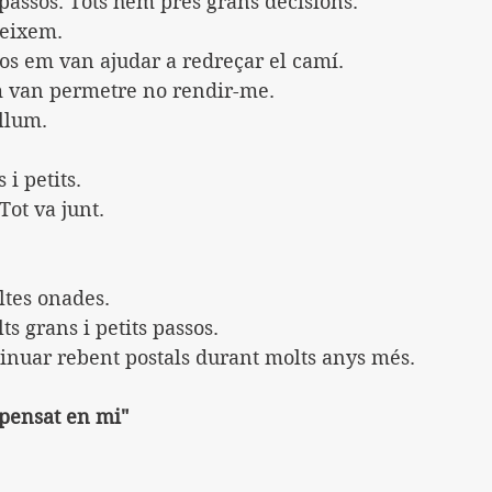
passos. Tots hem pres grans decisions.
neixem.
os em van ajudar a redreçar el camí.
em van permetre no rendir-me. 
llum.
 i petits.
Tot va junt.
ltes onades.
s grans i petits passos.
tinuar rebent postals durant molts anys més.
 pensat en mi"