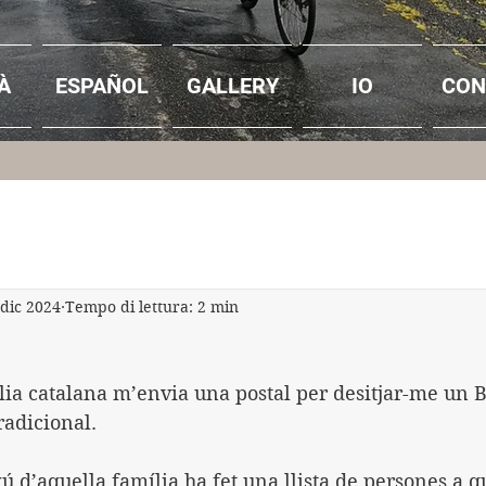
À
ESPAÑOL
GALLERY
IO
CON
 dic 2024
Tempo di lettura: 2 min
lia catalana m’envia una postal per desitjar-me un 
radicional.
ú d’aquella família ha fet una llista de persones a qu