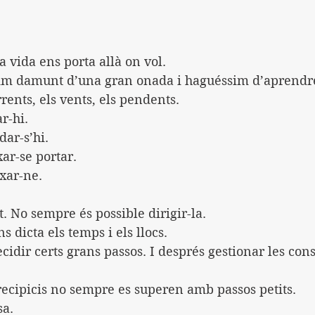
 vida ens porta allà on vol.
sim damunt d’una gran onada i haguéssim d’aprendre
rents, els vents, els pendents. 
r-hi.
ar-s’hi.
ar-se portar.
xar-ne.
. No sempre és possible dirigir-la. 
ns dicta els temps i els llocs.
idir certs grans passos. I després gestionar les con
precipicis no sempre es superen amb passos petits.
sa.