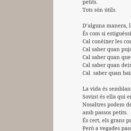
petits.
Tots són útils.
D’alguna manera, la
És com si estigués
Cal conèixer les cor
Cal saber quan puja
Cal saber quan qued
Cal saber quan deix
Cal  saber quan bai
La vida és semblant
Sovint és ella qui e
Nosaltres podem dec
amb passos petits.
És cert, els grans 
Però a vegades pas