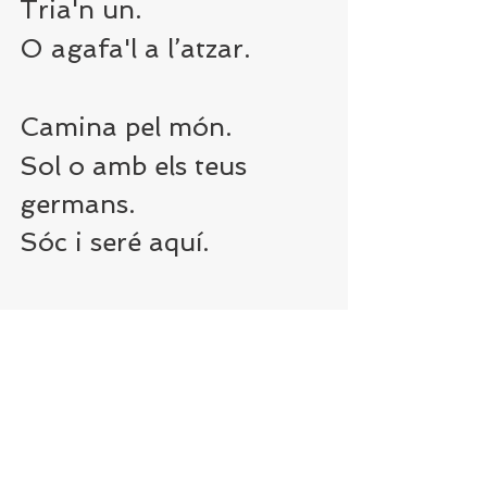
Tria'n un.
O agafa'l a l’atzar.
Camina pel món.
Sol o amb els teus 
germans.
Sóc i seré aquí.