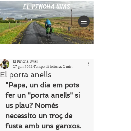
EL PINCHA UVAS
Iscriviti
Post
El Pincha Uvas
27 gen 2021
Tempo di lettura: 2 min
El porta anells
"Papa, un dia em pots 
fer un "porta anells" si 
us plau? Només 
necessito un troç de 
fusta amb uns ganxos. 