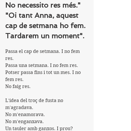
No necessito res més."
"Oi tant Anna, aquest 
cap de setmana ho fem. 
Tardarem un moment".
Passa el cap de setmana. I no fem 
res.
Passa una setmana. I no fem res.
Potser passa fins i tot un mes. I no 
fem res.
No faig res.
L'idea del troç de fusta no 
m'agradava.
No m'enamorava.
No m'enganxava.
Un tauler amb ganxos. I prou? 