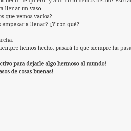
s decir “te quiero” y aún no lo hemos hecho? Eso t
a llenar un vaso.
sos que vemos vacíos?
 empezar a llenar? ¿Y con qué?
rcha.
siempre hemos hecho, pasará lo que siempre ha pas
activo para dejarle algo hermoso al mundo!
asos de cosas buenas!