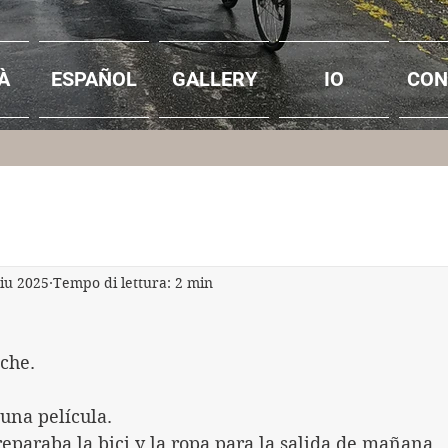
À
ESPAÑOL
GALLERY
IO
CON
giu 2025
Tempo di lettura: 2 min
oche.
una película.
eparaba la bici y la ropa para la salida de mañana.