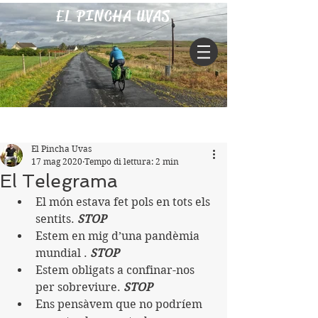
EL PINCHA UVAS
Iscriviti
Post
El Pincha Uvas
17 mag 2020
Tempo di lettura: 2 min
El Telegrama
El món estava fet pols en tots els 
sentits. 
STOP
Estem en mig d’una pandèmia 
mundial . 
STOP
Estem obligats a confinar-nos 
per sobreviure. 
STOP
Ens pensàvem que no podríem 