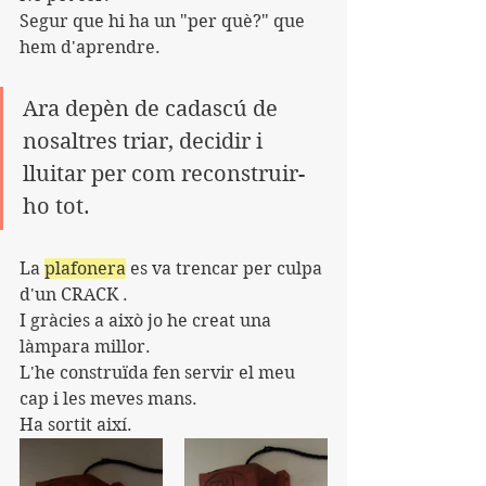
Segur que hi ha un "per què?" que 
hem d'aprendre.
Ara depèn de cadascú de 
nosaltres triar, decidir i 
lluitar per com reconstruir-
ho tot.
La 
plafonera
 es va trencar per culpa 
d'un CRACK .
I gràcies a això jo he creat una 
làmpara millor.
L'he construïda fen servir el meu 
cap i les meves mans. 
Ha sortit així.