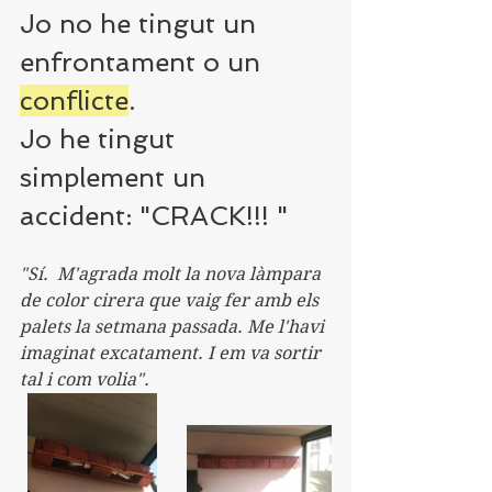
Jo no he tingut un 
enfrontament o un 
conflicte
.
Jo he tingut 
simplement un 
accident: "CRACK!!! "
"Sí.  M'agrada molt la nova làmpara 
de color cirera que vaig fer amb els 
palets la setmana passada. Me l'havi 
imaginat excatament. I em va sortir 
tal i com volia".