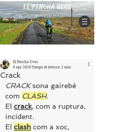
EL PINCHA UVAS
Iscriviti
Post
El Pincha Uvas
9 apr 2020
Tempo di lettura: 2 min
Crack
CRACK
 sona gairebé 
com 
CLASH
.
El 
crack
, com a ruptura, 
incident. 
El 
clash
 com a xoc, 