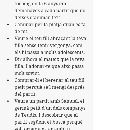
torneig on fa 6 anys em 
demanaves a cada partit que no 
deixés d'animar-te?".
Caminar per la platja quan es fa 
de nit.
Veure el teu fill abraçant la teva 
filla sense tenir vergonya, com 
els hi passa a molts adolescents.
Dir alhora el mateix que la teva 
filla. I adonar-te que això passa 
molt sovint.
Comprar-li el berenar al teu fill 
petit perquè se'l mengi després 
del partit.
Veure un partit amb Samuel, el 
germà petit d'un dels companys 
de Teudis. I descobrir que al 
partit següent et busca perquè 
vol tornar a estar amb tu.