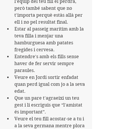
l'equip del teu fill el perdrà, 
però també sabent que no 
t'importa perquè estàs allà per 
ell i no pel resultat final.
Estar al passeig marítim amb la 
teva filla i menjar una 
hamburguesa amb patates 
fregides i cervesa.
Entendre's amb els fills sense 
haver de fer servir sempre 
paraules.
Veure en Jordi sortir enfadat 
quan perd igual com jo a la seva 
edat.
Que un pare t'agraeixi un teu 
gest i li escriguis que “l'amistat 
és important”.
Veure el teu fill acostar-se a tu i 
a la seva germana mentre plora 