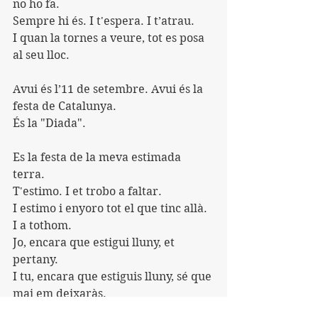
no ho fa. 
Sempre hi és. I t'espera. I t’atrau. 
I quan la tornes a veure, tot es posa 
al seu lloc. 
Avui és l’11 de setembre. Avui és la 
festa de Catalunya. 
És la "Diada". 
Es la festa de la meva estimada 
terra. 
T'estimo. I et trobo a faltar. 
I estimo i enyoro tot el que tinc allà. 
I a tothom. 
Jo, encara que estigui lluny, et 
pertany. 
I tu, encara que estiguis lluny, sé que 
mai em deixaràs.