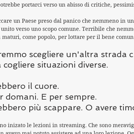
otrebbe portarci verso un abisso di critiche, pessim
accare un Paese preso dal panico che nemmeno in un
re unito verso uno scopo comune. Terribile che nemm
 maturi, come popolo, per lottare per il bene comun
emmo scegliere un'altra strada ch
cogliere situazioni diverse. 
ebbero il cuore. 
er domani. E per sempre.
ebbero più scappare. O avere tim
nno inizato le lezioni in streaming. Che sono meravigl
avevo mai potuto assistere ad una loro lezione. Oggi