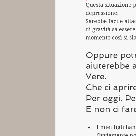
Questa situazione p
depressione. 
Sarebbe facile att
di gravità sa esse
momento così si sia
Oppure potr
aiuterebbe a 
Vere.
Che ci aprir
Per oggi. P
E non ci far
I miei figli ha
Ovviamente non 