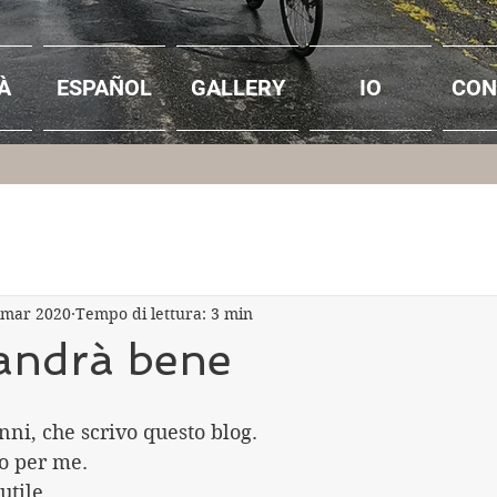
À
ESPAÑOL
GALLERY
IO
CON
 mar 2020
Tempo di lettura: 3 min
 andrà bene
ni, che scrivo questo blog.
to per me.
utile.