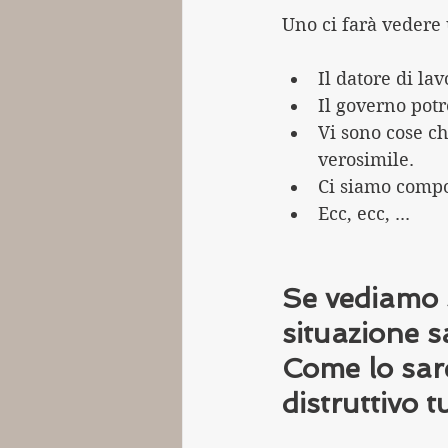
Uno ci farà vedere 
Il datore di la
Il governo potr
Vi sono cose c
verosimile.
Ci siamo compo
Ecc, ecc, ...
Se vediamo s
situazione 
Come lo sar
distruttivo t