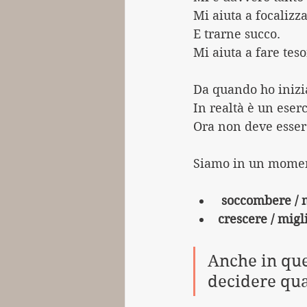
Mi aiuta a focalizz
E trarne succo. 
Mi aiuta a fare tes
Da quando ho inizia
In realtà è un eser
Ora non deve esser
Siamo in un moment
soccombere / m
crescere / migli
Anche in qu
decidere qua