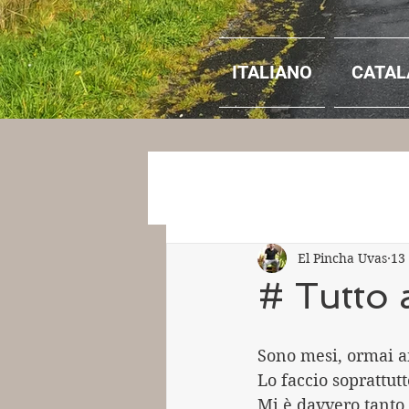
ITALIANO
CATAL
El Pincha Uvas
13
# Tutto
Sono mesi, ormai an
Lo faccio soprattut
Mi è davvero tanto 