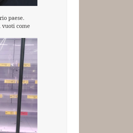
io paese. 
i vuoti come 