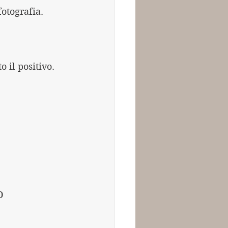
otografia.
 il positivo. 
:
o 