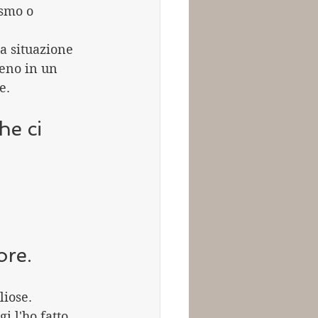
ismo o 
a situazione 
eno in un 
e.
e ci 
ore.
iose. 
 l'ho fatto. 