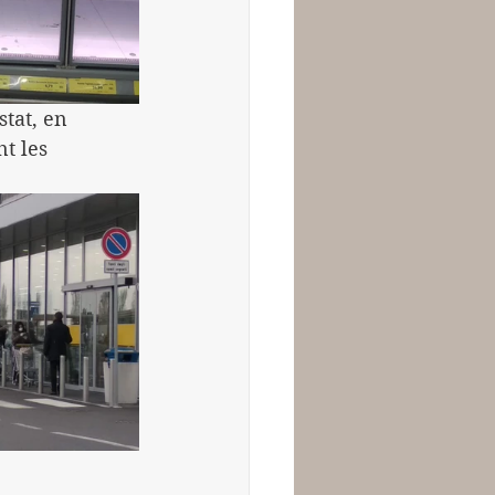
tat, en 
t les 