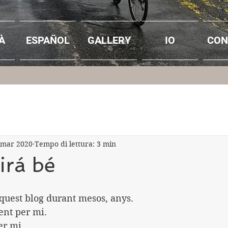
À
ESPAÑOL
GALLERY
IO
CON
 mar 2020
Tempo di lettura: 3 min
irá bé
aquest blog durant mesos, anys.
ent per mi.
er mi.