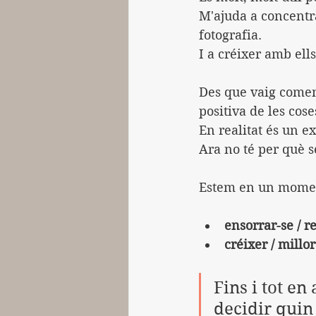
M'ajuda a concentr
fotografia.
I a créixer amb ells
Des que vaig començ
positiva de les cose
En realitat és un e
Ara no té per què s
Estem en un moment
ensorrar-se / r
créixer / millor
Fins i tot e
decidir quin