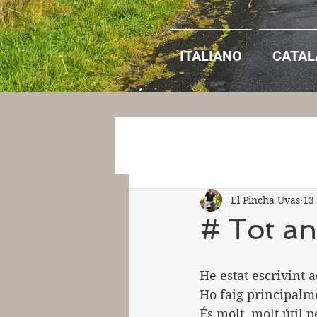
ITALIANO
CATAL
El Pincha Uvas
13
# Tot an
He estat escrivint 
Ho faig principalm
És molt, molt útil p