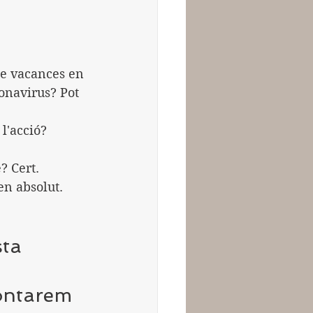
de vacances en 
onavirus? Pot 
l'acció? 
? Cert.
n absolut. 
ta 
ontarem 