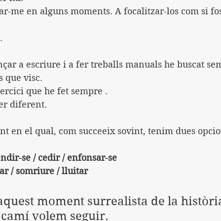
ar-me en alguns moments. A focalitzar-los com si fo
.
ar a escriure i a fer treballs manuals he buscat sem
s que visc. 
xercici que he fet sempre .
er diferent.
 en el qual, com succeeix sovint, tenim dues opcio
endir-se / cedir / enfonsar-se
ar / somriure / lluitar
n aquest moment surrealista de la històr
 camí volem seguir.