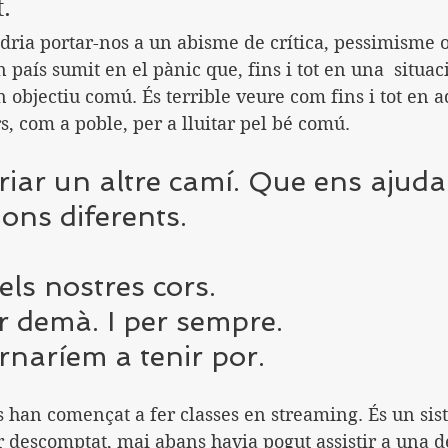
t.
dria portar-nos a un abisme de crítica, pessimisme o
n país sumit en el pànic que, fins i tot en una  situac
n objectiu comú. És terrible veure com fins i tot en
, com a poble, per a lluitar pel bé comú.
iar un altre camí. Que ens ajudar
ions diferents. 
els nostres cors. 
r demà. I per sempre.
rnaríem a tenir por.
 descomptat, mai abans havia pogut assistir a una de