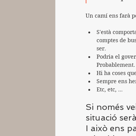
Un camí ens farà p
S'està comport
comptes de busc
ser.
Podria el gover
Probablement.
Hi ha coses qu
Sempre ens hem
Etc, etc, ...
Si només ve
situació ser
I això ens 