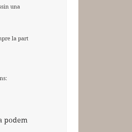
ssin una 
pre la part 
ns:
ia podem 