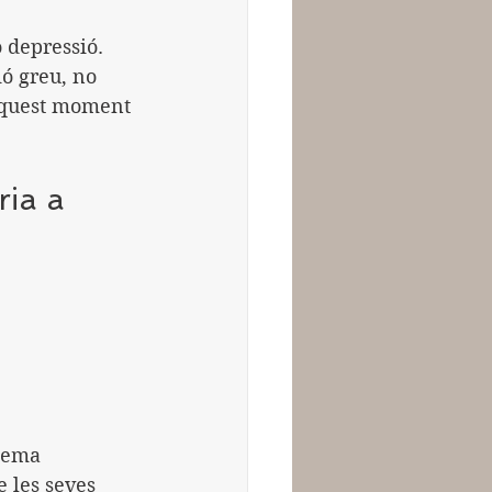
 depressió. 
ió greu, no 
 aquest moment 
ia a 
 les seves 