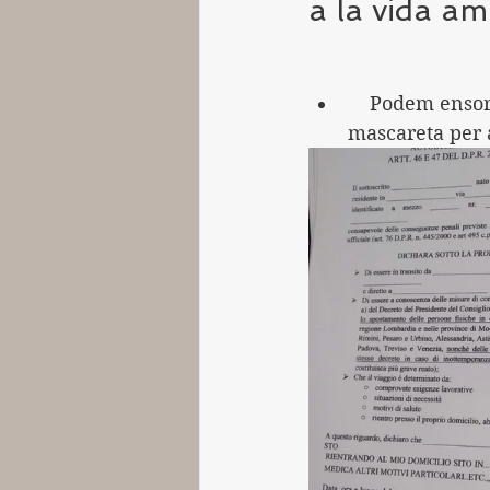
a la vida am
    Podem ensorrar-nos si ens parem a pensar que necessitem un document i una 
mascareta per 