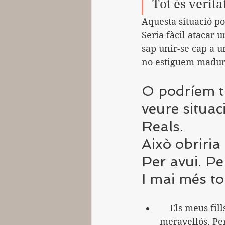
Tot és verita
Aquesta situació po
Seria fàcil atacar u
sap unir-se cap a u
no estiguem madurs
O podríem tr
veure situac
Reals.
Això obriria 
Per avui. Pe
I mai més to
    Els meus fills han començat a fer classes en streaming. És un sistema 
meravellós. Per